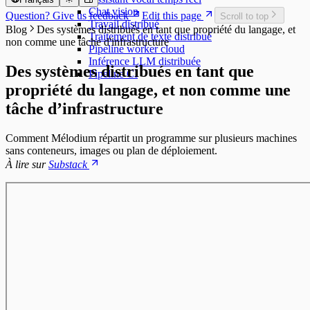
Chat vision
Question? Give us feedback
Edit this page
Scroll to top
Travail distribué
Blog
Des systèmes distribués en tant que propriété du langage, et
Traitement de texte distribué
non comme une tâche d'infrastructure
Pipeline worker cloud
Inférence LLM distribuée
Des systèmes distribués en tant que
Pipeline CI
propriété du langage, et non comme une
tâche d’infrastructure
Comment Mélodium répartit un programme sur plusieurs machines
sans conteneurs, images ou plan de déploiement.
À lire sur
Substack