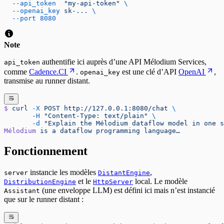
  --api_token
  "my-api-token"
 \
  --openai_key
 sk-...
 \
  --port
 8080
Note
authentifie ici auprès d’une API Mélodium Services,
api_token
comme
Cadence.CI
.
est une clé d’API
OpenAI
,
openai_key
transmise au runner distant.
$
 curl
 -X
 POST
 http://127.0.0.1:8080/chat
 \
       -H
 "Content-Type: text/plain"
 \
       -d
 "Explain the Mélodium dataflow model in one s
Mélodium
 is
 a
 dataflow
 programming
 language…
Fonctionnement
instancie les modèles
,
server
DistantEngine
et le
local. Le modèle
DistributionEngine
HttpServer
(une enveloppe LLM) est défini ici mais n’est instancié
Assistant
que sur le runner distant :