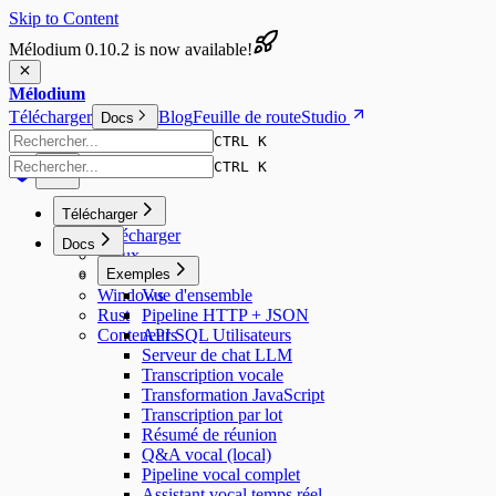
Skip to Content
Mélodium 0.10.2 is now available!
Mélodium
Télécharger
Blog
Feuille de route
Studio
Docs
CTRL K
CTRL K
Télécharger
Télécharger
Docs
Linux
macOS
Exemples
Windows
Vue d'ensemble
Rust
Pipeline HTTP + JSON
Conteneurs
API SQL Utilisateurs
Serveur de chat LLM
Transcription vocale
Transformation JavaScript
Transcription par lot
Résumé de réunion
Q&A vocal (local)
Pipeline vocal complet
Assistant vocal temps réel