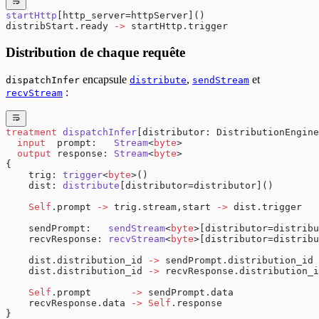
startHttp
[http_server=httpServer]()
distribStart.ready 
->
 startHttp.trigger
Distribution de chaque requête
encapsule
,
et
dispatchInfer
distribute
sendStream
:
recvStream
treatment
 dispatchInfer
[distributor: DistributionEngine
  input
  prompt:   
Stream
<
byte
>
  output
 response: 
Stream
<
byte
>
{
    trig: 
trigger
<
byte
>()
    dist: 
distribute
[distributor=distributor]()
    Self
.prompt 
->
 trig.stream,start 
->
 dist.trigger
    sendPrompt:   
sendStream
<
byte
>[distributor=distribu
    recvResponse: 
recvStream
<
byte
>[distributor=distribu
    dist.distribution_id 
->
 sendPrompt.distribution_id
    dist.distribution_id 
->
 recvResponse.distribution_i
    Self
.prompt       
->
 sendPrompt.data
    recvResponse.data 
->
 Self
.response
}