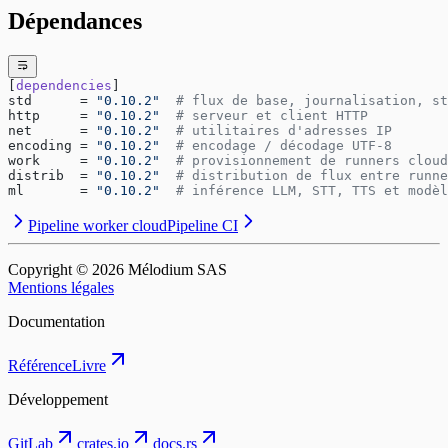
Dépendances
[
dependencies
]
std      = 
"0.10.2"
  # flux de base, journalisation, st
http     = 
"0.10.2"
  # serveur et client HTTP
net      = 
"0.10.2"
  # utilitaires d'adresses IP
encoding = 
"0.10.2"
  # encodage / décodage UTF-8
work     = 
"0.10.2"
  # provisionnement de runners cloud
distrib  = 
"0.10.2"
  # distribution de flux entre runne
ml       = 
"0.10.2"
  # inférence LLM, STT, TTS et modèl
Pipeline worker cloud
Pipeline CI
Copyright © ⁨2026⁩ Mélodium SAS
Mentions légales
Documentation
Référence
Livre
Développement
GitLab
crates.io
docs.rs