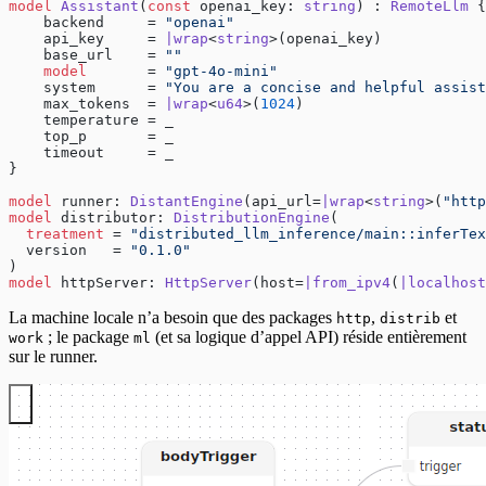
model
 Assistant
(
const
 openai_key: 
string
) : 
RemoteLlm
 {
    backend     = 
"openai"
    api_key     = 
|wrap
<
string
>(openai_key)
    base_url    = 
""
    model
       = 
"gpt-4o-mini"
    system      = 
"You are a concise and helpful assist
    max_tokens  = 
|wrap
<
u64
>(
1024
)
    temperature = _
    top_p       = _
    timeout     = _
}
model
 runner: 
DistantEngine
(api_url=
|wrap
<
string
>(
"http
model
 distributor: 
DistributionEngine
(
  treatment
 = 
"distributed_llm_inference/main::inferTex
  version   = 
"0.1.0"
)
model
 httpServer: 
HttpServer
(host=
|from_ipv4
(
|localhost
La machine locale n’a besoin que des packages
,
et
http
distrib
; le package
(et sa logique d’appel API) réside entièrement
work
ml
sur le runner.