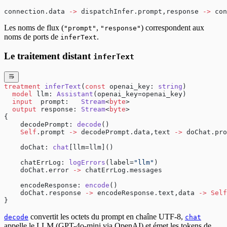
connection.data 
->
 dispatchInfer.prompt,response 
->
 con
Les noms de flux (
,
) correspondent aux
"prompt"
"response"
noms de ports de
.
inferText
Le traitement distant
inferText
treatment
 inferText
(
const
 openai_key: 
string
)
  model
 llm: 
Assistant
(openai_key=openai_key)
  input
  prompt:   
Stream
<
byte
>
  output
 response: 
Stream
<
byte
>
{
    decodePrompt: 
decode
()
    Self
.prompt 
->
 decodePrompt.data,text 
->
 doChat.pro
    doChat: 
chat
[llm=llm]()
    chatErrLog: 
logErrors
(label=
"llm"
)
    doChat.error 
->
 chatErrLog.messages
    encodeResponse: 
encode
()
    doChat.response 
->
 encodeResponse.text,data 
->
 Self
}
convertit les octets du prompt en chaîne UTF-8,
decode
chat
appelle le LLM (GPT-4o-mini via OpenAI) et émet les tokens de