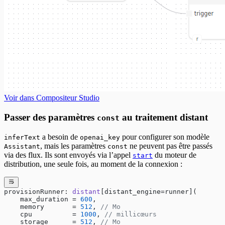
Voir dans Compositeur Studio
Passer des paramètres
au traitement distant
const
a besoin de
pour configurer son modèle
inferText
openai_key
, mais les paramètres
ne peuvent pas être passés
Assistant
const
via des flux. Ils sont envoyés via l’appel
du moteur de
start
distribution, une seule fois, au moment de la connexion :
provisionRunner: 
distant
[distant_engine=runner](
    max_duration = 
600
,
    memory       = 
512
, 
// Mo
    cpu          = 
1000
, 
// millicœurs
    storage      = 
512
, 
// Mo