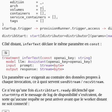
    edition      = _,
    arch         = _,
    volumes      = [],
    containers   = [],
    service_containers = [],
    tags         = []
)
startup.trigger 
->
 provisionRunner.trigger,access 
->
 di
distribStart: 
start
[distributor=distributor](params=
|ma
Côté distant,
déclare le même paramètre en
:
inferText
const
treatment
 inferText
(
const
 openai_key: 
string
)
  model
 llm: 
Assistant
(openai_key=openai_key)
  input
  prompt:   
Stream
<
byte
>
  output
 response: 
Stream
<
byte
>
Un paramètre
exigerait au contraire des données propres à
var
chaque invocation, ce à quoi servent
/
.
sendStream
recvStream
Ce n’est qu’une fois
déclenché que
distribStart.ready
et le message de log de disponibilité s’exécutent, de
startHttp
sorte qu’aucune requête ne peut arriver avant que le worker distant
ne soit connecté :