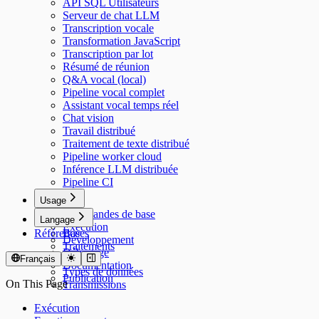
API SQL Utilisateurs
Serveur de chat LLM
Transcription vocale
Transformation JavaScript
Transcription par lot
Résumé de réunion
Q&A vocal (local)
Pipeline vocal complet
Assistant vocal temps réel
Chat vision
Travail distribué
Traitement de texte distribué
Pipeline worker cloud
Inférence LLM distribuée
Pipeline CI
Usage
Commandes de base
Langage
Exécution
Référence
Bases
Développement
Traitements
Débogage
Modèles
Français
Documentation
Types de données
Publication
On This Page
Transmissions
Exécution