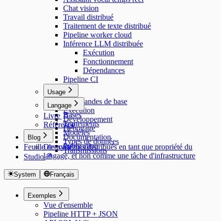
Chat vision
Travail distribué
Traitement de texte distribué
Pipeline worker cloud
Inférence LLM distribuée
Exécution
Fonctionnement
Dépendances
Pipeline CI
Usage
Commandes de base
Langage
Exécution
Bases
Livre
Développement
Traitements
Référence
Débogage
Modèles
Documentation
Blog
Types de données
Publication
Feuille de route
Des systèmes distribués en tant que propriété du
Transmissions
langage, et non comme une tâche d'infrastructure
Studio
System
Français
Exemples
Vue d'ensemble
Pipeline HTTP + JSON