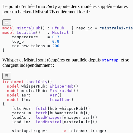
Le point d’entrée
ajoute deux modèles supplémentaires
localOnly
pour un backend Mistral 7B entièrement local :
model
 MistralHub
() : 
HfHub
   { repo_id = 
"mistralai/Mis
model
 LocalLlm
()   : 
Mistral
 {
    temperature    = 
0.7
    top_p          = 
0.9
    max_new_tokens = 
200
}
Whisper et Mistral sont récupérés en parallèle depuis
, et se
startup
chargent indépendamment :
treatment
 localOnly
()
  model
 whisperHub: 
WhisperHub
()
  model
 mistralHub: 
MistralHub
()
  model
 asr:        
Asr
()
  model
 llm:        
LocalLlm
()
{
    fetchAsr: 
fetch
[hub=whisperHub]()
    fetchLlm: 
fetch
[hub=mistralHub]()
    loadAsr:  
loadWhisper
[whisper=asr]()
    loadLlm:  
loadMistral
[mistral=llm]()
    startup.trigger      
->
 fetchAsr.trigger