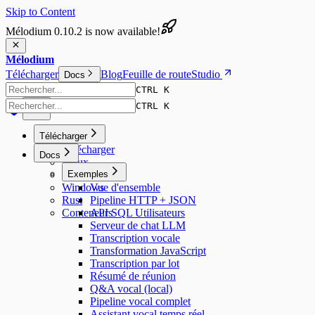
Skip to Content
Mélodium 0.10.2 is now available!
Mélodium
Télécharger
Blog
Feuille de route
Studio
Docs
CTRL K
CTRL K
Télécharger
Télécharger
Docs
Linux
macOS
Exemples
Windows
Vue d'ensemble
Rust
Pipeline HTTP + JSON
Conteneurs
API SQL Utilisateurs
Serveur de chat LLM
Transcription vocale
Transformation JavaScript
Transcription par lot
Résumé de réunion
Q&A vocal (local)
Pipeline vocal complet
Assistant vocal temps réel