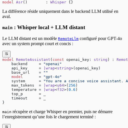
model
 Asr
()        : 
Whisper
 {}
La différence réside uniquement dans le backend LLM utilisé en
aval.
: Whisper local + LLM distant
main
Le LLM distant est un modèle
configuré pour GPT-4o
RemoteLlm
avec un system prompt court et concis :
model
 RemoteAssistant
(
const
 openai_key: 
string
) : 
Remot
    backend     = 
"openai"
    api_key     = 
|wrap
<
string
>(openai_key)
    base_url    = 
""
    model
       = 
"gpt-4o"
    system      = 
"You are a concise voice assistant. A
    max_tokens  = 
|wrap
<
u64
>(
256
)
    temperature = 
|wrap
<
f32
>(
0.6
)
    top_p       = _
    timeout     = _
}
récupère et charge Whisper en premier, puis ne démarre
main
l’enregistrement qu’une fois le chargement terminé :