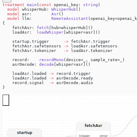
treatment
 main
(
const
 openai_key: 
string
)
  model
 whisperHub: 
WhisperHub
()
  model
 asr:        
Asr
()
  model
 llm:        
RemoteAssistant
(openai_key=openai_k
{
    fetchAsr: 
fetch
[hub=whisperHub]()
    loadAsr:  
loadWhisper
[whisper=asr]()
    startup.trigger      
->
 fetchAsr.trigger
    fetchAsr.safetensors 
->
 loadAsr.safetensors
    fetchAsr.tokenizer   
->
 loadAsr.tokenizer
    record:    
recordMono
(device=_, sample_rate=_)
    asrDecode: 
decode
[whisper=asr]()
    loadAsr.loaded 
->
 record.trigger
    loadAsr.loaded 
->
 asrDecode.ready
    record.signal  
->
 asrDecode.audio
}