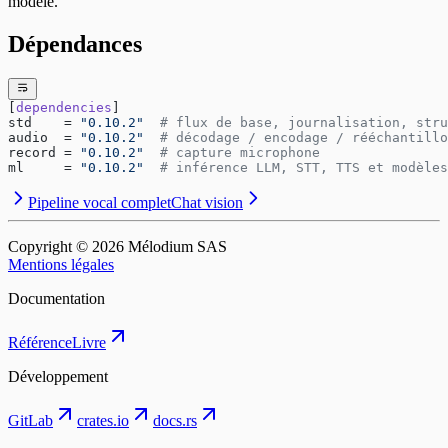
modèle.
Dépendances
[
dependencies
]
std    = 
"0.10.2"
  # flux de base, journalisation, stru
audio  = 
"0.10.2"
  # décodage / encodage / rééchantillo
record = 
"0.10.2"
  # capture microphone
ml     = 
"0.10.2"
  # inférence LLM, STT, TTS et modèles
Pipeline vocal complet
Chat vision
Copyright © ⁨2026⁩ Mélodium SAS
Mentions légales
Documentation
Référence
Livre
Développement
GitLab
crates.io
docs.rs