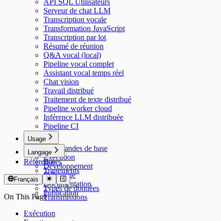
API SQL Utilisateurs
Serveur de chat LLM
Transcription vocale
Transformation JavaScript
Transcription par lot
Résumé de réunion
Q&A vocal (local)
Pipeline vocal complet
Assistant vocal temps réel
Chat vision
Travail distribué
Traitement de texte distribué
Pipeline worker cloud
Inférence LLM distribuée
Pipeline CI
Usage
Commandes de base
Langage
Exécution
Référence
Bases
Développement
Traitements
Débogage
Modèles
Français
Documentation
Types de données
Publication
On This Page
Transmissions
Exécution