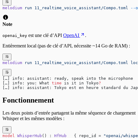
melodium
 run
 11_realtime_voice_assistant/Compo.toml
 --o
Note
est une clé d’API
OpenAI
.
openai_key
Entièrement local (pas de clé d’API, nécessite ~14 Go de RAM) :
melodium
 run
 11_realtime_voice_assistant/Compo.toml
 loc
[…] info: assistant: ready, speak into the microphone
[…] info: you: What 
time
 is it in Tokyo
?
[…] info: assistant: Tokyo est en heure standard du Jap
Fonctionnement
Les deux points d’entrée partagent la même séquence de chargement
Whisper et les mêmes modèles :
model
 WhisperHub
() : 
HfHub
   { repo_id = 
"openai/whispe