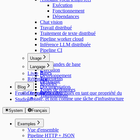
Exécution
Fonctionnement
Dépendances
Chat vision
Travail distribué
Traitement de texte distribué
Pipeline worker cloud
Inférence LLM distribuée
Pipeline CI
Usage
Commandes de base
Langage
Exécution
Bases
Livre
Développement
Traitements
Référence
Débogage
Modèles
Documentation
Blog
Types de données
Publication
Feuille de route
Des systèmes distribués en tant que propriété du
Transmissions
langage, et non comme une tâche d'infrastructure
Studio
System
Français
Exemples
Vue d'ensemble
Pipeline HTTP + JSON