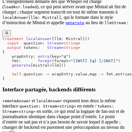
L’enregistrement démarre dès que Whisper est chargé
(
), ce qui peut arriver avant que Mistral ait fini de
loadAsr.loaded
charger ; chaque segment transcrit est tout de même transmis à
, qui le formate dans le style
localAnswer[llm: Mistral]
d’instruction de Mistral et appelle
au lieu de
:
generate
llmStream
treatment
 localAnswer
[llm: Mistral]()
  input
  question: 
Stream
<
string
>
  output
 tokens:   
Stream
<
string
>
{
    wrapEntry: 
entry
(key=
"q"
)
    fmt:       
format
(format=
"[INST] {q} [/INST]"
)
    generate
[mistral=llm]()
    Self
.question 
->
 wrapEntry.value,map 
->
 fmt.entries
}
Interface partagée, backends différents
et
exposent tous deux la même
remoteAnswer
localAnswer
interface
en entrée /
question: Stream<string>
tokens:
en sortie, ce qui rend la logique de fan-out et de
Stream<string>
journalisation identique dans chaque point d’entrée. Le point
d’entrée ne sait pas et n’a pas besoin de savoir lequel il appelle ;
changer de backend est purement une préoccupation au niveau du