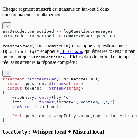
Chaque segment transcrit est transmis en fan-out à deux
consommateurs simultanément :
asrDecode.transcribed 
->
 logQuestion.messages
asrDecode.transcribed 
->
 remoteAnswer.question
enveloppe la question dans
remoteAnswer[llm: RemoteLlm]
"
et appelle
, qui émet les tokens un par
[Question] {q}"
llmStream
un en tant que
, affichés dans le journal en temps
Stream<string>
réel sans attendre la réponse complète :
treatment
 remoteAnswer
[llm: RemoteLlm]()
  input
  question: 
Stream
<
string
>
  output
 tokens:   
Stream
<
string
>
{
    wrapEntry: 
entry
(key=
"q"
)
    fmt:       
format
(format=
"[Question] {q}"
)
    llmStream
[llm=llm]()
    Self
.question 
->
 wrapEntry.value,map 
->
 fmt.entries
}
: Whisper local + Mistral local
localonly