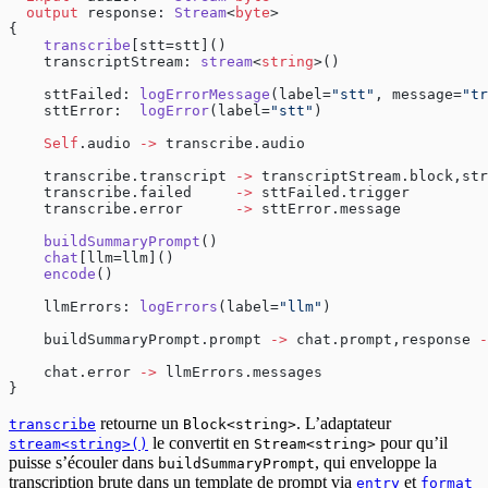
  output
 response: 
Stream
<
byte
>
{
    transcribe
[stt=stt]()
    transcriptStream: 
stream
<
string
>()
    sttFailed: 
logErrorMessage
(label=
"stt"
, message=
"tr
    sttError:  
logError
(label=
"stt"
)
    Self
.audio 
->
 transcribe.audio
    transcribe.transcript 
->
 transcriptStream.block,str
    transcribe.failed     
->
 sttFailed.trigger
    transcribe.error      
->
 sttError.message
    buildSummaryPrompt
()
    chat
[llm=llm]()
    encode
()
    llmErrors: 
logErrors
(label=
"llm"
)
    buildSummaryPrompt.prompt 
->
 chat.prompt,response 
-
    chat.error 
->
 llmErrors.messages
}
retourne un
. L’adaptateur
transcribe
Block<string>
le convertit en
pour qu’il
stream<string>()
Stream<string>
puisse s’écouler dans
, qui enveloppe la
buildSummaryPrompt
transcription brute dans un template de prompt via
et
entry
format