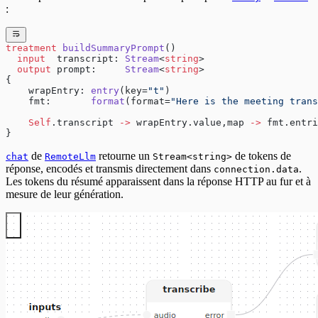
:
treatment
 buildSummaryPrompt
()
  input
  transcript: 
Stream
<
string
>
  output
 prompt:     
Stream
<
string
>
{
    wrapEntry: 
entry
(key=
"t"
)
    fmt:       
format
(format=
"Here is the meeting trans
    Self
.transcript 
->
 wrapEntry.value,map 
->
 fmt.entri
}
de
retourne un
de tokens de
chat
RemoteLlm
Stream<string>
réponse, encodés et transmis directement dans
.
connection.data
Les tokens du résumé apparaissent dans la réponse HTTP au fur et à
mesure de leur génération.