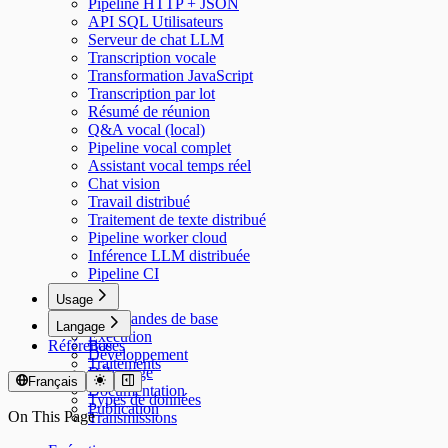
Pipeline HTTP + JSON
API SQL Utilisateurs
Serveur de chat LLM
Transcription vocale
Transformation JavaScript
Transcription par lot
Résumé de réunion
Q&A vocal (local)
Pipeline vocal complet
Assistant vocal temps réel
Chat vision
Travail distribué
Traitement de texte distribué
Pipeline worker cloud
Inférence LLM distribuée
Pipeline CI
Usage
Commandes de base
Langage
Exécution
Référence
Bases
Développement
Traitements
Débogage
Modèles
Français
Documentation
Types de données
Publication
On This Page
Transmissions