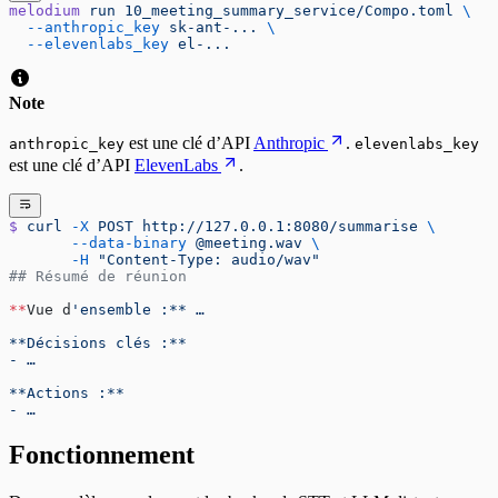
melodium
 run
 10_meeting_summary_service/Compo.toml
 \
  --anthropic_key
 sk-ant-...
 \
  --elevenlabs_key
 el-...
Note
est une clé d’API
Anthropic
.
anthropic_key
elevenlabs_key
est une clé d’API
ElevenLabs
.
$
 curl
 -X
 POST
 http://127.0.0.1:8080/summarise
 \
       --data-binary
 @meeting.wav
 \
       -H
 "Content-Type: audio/wav"
## Résumé de réunion
**
Vue d
'ensemble :** …
**Décisions clés :**
- …
**Actions :**
- …
Fonctionnement