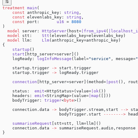
treatment
 main
(
    const
 anthropic_key: 
string
,
    const
 elevenlabs_key: 
string
,
    const
 port:       
u16
 = 
8080
)
  model
 server: 
HttpServer
(host=
|from_ipv4
(
|localhost_i
  model
 stt:    
Stt
(elevenlabs_key=elevenlabs_key)
  model
 llm:    
Llm
(anthropic_key=anthropic_key)
{
    startup
()
    start
[http_server=server]()
    logReady: 
logInfoMessage
(label=
"service"
, message=
"
    startup.trigger 
->
 start.trigger
    startup.trigger 
->
 logReady.trigger
    connection
[http_server=server](method=
|post
(), rout
    status:  
emit
<HttpStatus>(value=
|ok
())
    headers: 
emit
<StringMap>(value=
|map
([]))
    bodyTrigger: 
trigger
<
byte
>()
    connection.data 
->
 bodyTrigger.stream,start 
-->
 sta
                       bodyTrigger.start 
-------->
 head
    summariseRequest
[stt=stt, llm=llm]()
    connection.data 
->
 summariseRequest.audio,response 
}