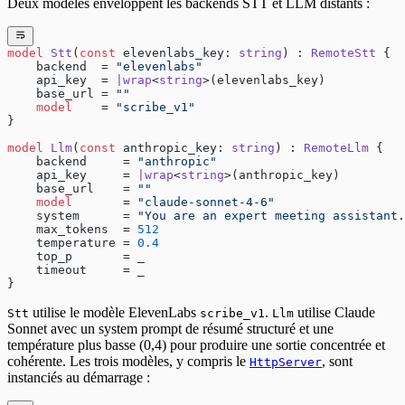
Deux modèles enveloppent les backends STT et LLM distants :
model
 Stt
(
const
 elevenlabs_key: 
string
) : 
RemoteStt
 {
    backend  = 
"elevenlabs"
    api_key  = 
|wrap
<
string
>(elevenlabs_key)
    base_url = 
""
    model
    = 
"scribe_v1"
}
model
 Llm
(
const
 anthropic_key: 
string
) : 
RemoteLlm
 {
    backend     = 
"anthropic"
    api_key     = 
|wrap
<
string
>(anthropic_key)
    base_url    = 
""
    model
       = 
"claude-sonnet-4-6"
    system      = 
"You are an expert meeting assistant.
    max_tokens  = 
512
    temperature = 
0.4
    top_p       = _
    timeout     = _
}
utilise le modèle ElevenLabs
.
utilise Claude
Stt
scribe_v1
Llm
Sonnet avec un system prompt de résumé structuré et une
température plus basse (0,4) pour produire une sortie concentrée et
cohérente. Les trois modèles, y compris le
, sont
HttpServer
instanciés au démarrage :