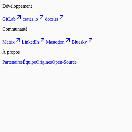
Développement
GitLab
crates.io
docs.rs
Communauté
Matrix
LinkedIn
Mastodon
Bluesky
À propos
Partenaires
Équipe
Origines
Open-Source