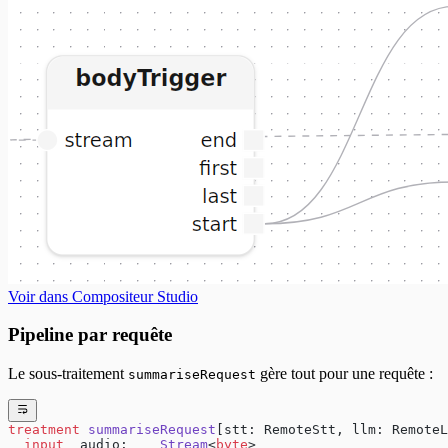
Voir dans Compositeur Studio
Pipeline par requête
Le sous-traitement
gère tout pour une requête :
summariseRequest
treatment
 summariseRequest
[stt: RemoteStt, llm: RemoteL
  input
  audio:    
Stream
<
byte
>