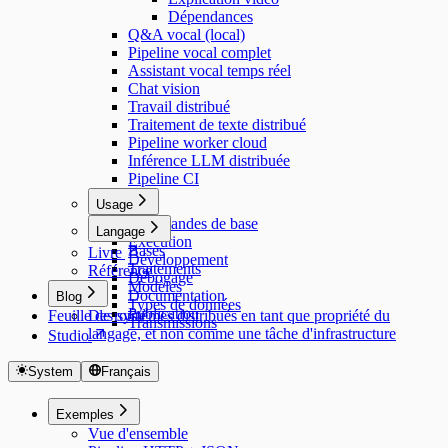
Dépendances
Q&A vocal (local)
Pipeline vocal complet
Assistant vocal temps réel
Chat vision
Travail distribué
Traitement de texte distribué
Pipeline worker cloud
Inférence LLM distribuée
Pipeline CI
Usage
Commandes de base
Langage
Exécution
Bases
Livre
Développement
Traitements
Référence
Débogage
Modèles
Documentation
Blog
Types de données
Publication
Feuille de route
Des systèmes distribués en tant que propriété du
Transmissions
langage, et non comme une tâche d'infrastructure
Studio
System
Français
Exemples
Vue d'ensemble