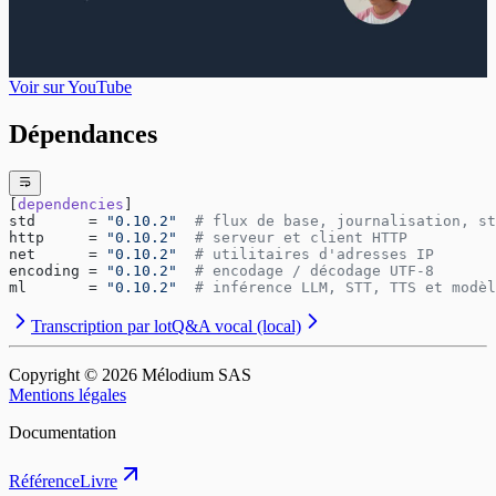
Voir sur YouTube
Dépendances
[
dependencies
]
std      = 
"0.10.2"
  # flux de base, journalisation, st
http     = 
"0.10.2"
  # serveur et client HTTP
net      = 
"0.10.2"
  # utilitaires d'adresses IP
encoding = 
"0.10.2"
  # encodage / décodage UTF-8
ml       = 
"0.10.2"
  # inférence LLM, STT, TTS et modèl
Transcription par lot
Q&A vocal (local)
Copyright © ⁨2026⁩ Mélodium SAS
Mentions légales
Documentation
Référence
Livre